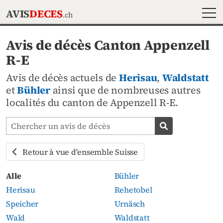
MEN
AVIS
DECES
.ch
Avis de décès Canton Appenzell
R-E
Avis de décès actuels de
Herisau
,
Waldstatt
et
Bühler
ainsi que de nombreuses autres
localités du canton de Appenzell R-E.
Chercher les avis mortuaires
Chercher un av
Retour à vue d'ensemble Suisse
Alle
Bühler
Herisau
Rehetobel
Speicher
Urnäsch
Wald
Waldstatt