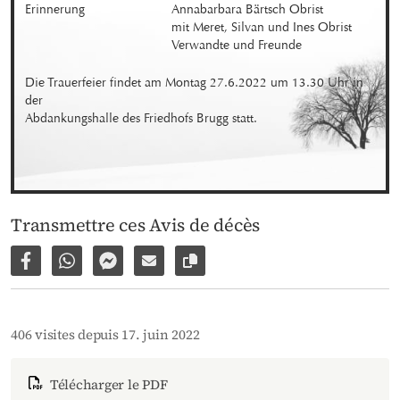
Erinnerung
Annabarbara Bärtsch Obrist 

mit Meret, Silvan und Ines Obrist

Verwandte und Freunde
Die Trauerfeier findet am Montag 27.6.2022 um 13.30 Uhr in 
der 

Abdankungshalle des Friedhofs Brugg statt.
Transmettre ces Avis de décès
Partager sur Facebook
Partager par WhatsApp
Partager par Facebook Messenger
Partager par e-mail
Copier le lien vers la page
406 visites depuis 17. juin 2022
Télécharger le PDF