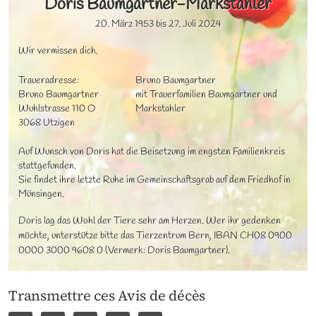
Doris
Baumgartner-Markstahler
20. März 1953
bis
27. Juli 2024
Wir vermissen dich.
Traueradresse:

Bruno Baumgartner

Bruno Baumgartner

mit Trauerfamilien Baumgartner und 
Wuhlstrasse 110 O

Markstahler
3068 Utzigen
Auf Wunsch von Doris hat die Beisetzung im engsten Familienkreis 
stattgefunden.

Sie findet ihre letzte Ruhe im Gemeinschaftsgrab auf dem Friedhof in 
Münsingen.
Doris lag das Wohl der Tiere sehr am Herzen. Wer ihr gedenken 
möchte, unterstütze bitte das Tierzentrum Bern, IBAN CH08 0900 
0000 3000 9608 0 (Vermerk: Doris Baumgartner).
Transmettre ces Avis de décès