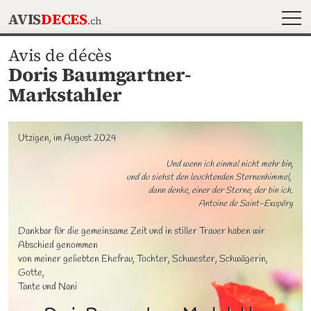
MEN
AVIS
DECES
.ch
Avis de décès
Doris Baumgartner-
Markstahler
Utzigen, im August 2024
Und wenn ich einmal nicht mehr bin,

und du siehst den leuchtenden Sternenhimmel, 

dann denke, einer der Sterne, der bin ich.

Antoine de Saint-Exupéry
Dankbar für die gemeinsame Zeit und in stiller Trauer haben wir 
Abschied genommen 

von meiner geliebten Ehefrau, Tochter, Schwester, Schwägerin, 
Gotte, 

Tante und Nani