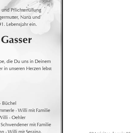
und Pflichterfüllung

germutter, Nana und 
91. Lebensjahr ein.
- Gasser
be, die Du uns in Deinem 
r in unseren Herzen lebst 


- Büchel 

erle - Willi mit Familie

lli - Oehler 

 Schwendener mit Familie

 - Willi mit Seraina, 