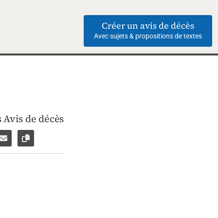
Créer un avis de décès
Avec sujets & propositions de textes
 Avis de décès
ebook
ar WhatsApp
ager par Facebook Messenger
Partager par e-mail
Copier le lien vers la page