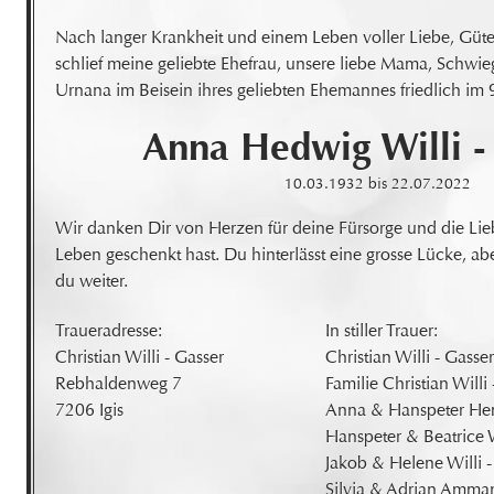
Nach langer Krankheit und einem Leben voller Liebe, Güte 
schlief meine geliebte Ehefrau, unsere liebe Mama, Schwie
Urnana im Beisein ihres geliebten Ehemannes friedlich im 
Anna Hedwig
Willi 
10.03.1932
bis
22.07.2022
Wir danken Dir von Herzen für deine Fürsorge und die Lie
Leben geschenkt hast. Du hinterlässt eine grosse Lücke, abe
du weiter.
Traueradresse:

In stiller Trauer:

Christian Willi - Gasser

Christian Willi - Gasser
Rebhaldenweg 7

Familie Christian Willi 
7206 Igis
Anna & Hanspeter Hemm
Hanspeter & Beatrice Wi
Jakob & Helene Willi -
Silvia & Adrian Ammann