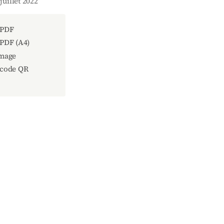
juillet 2022
 PDF
 PDF (A4)
image
 code QR