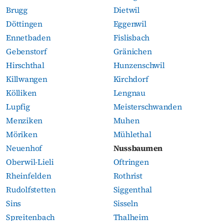
Brugg
Dietwil
Döttingen
Eggenwil
Ennetbaden
Fislisbach
Gebenstorf
Gränichen
Hirschthal
Hunzenschwil
Killwangen
Kirchdorf
Kölliken
Lengnau
Lupfig
Meisterschwanden
Menziken
Muhen
Möriken
Mühlethal
Neuenhof
Nussbaumen
Oberwil-Lieli
Oftringen
Rheinfelden
Rothrist
Rudolfstetten
Siggenthal
Sins
Sisseln
Spreitenbach
Thalheim