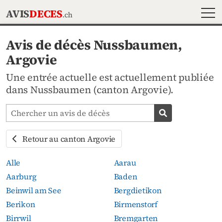
MEN
AVIS
DECES
.ch
Avis de décès Nussbaumen,
Argovie
Une entrée actuelle est actuellement publiée
dans Nussbaumen (canton Argovie).
Chercher les avis mortuaires
Chercher un av
Retour au canton Argovie
Alle
Aarau
Aarburg
Baden
Beinwil am See
Bergdietikon
Berikon
Birmenstorf
Birrwil
Bremgarten