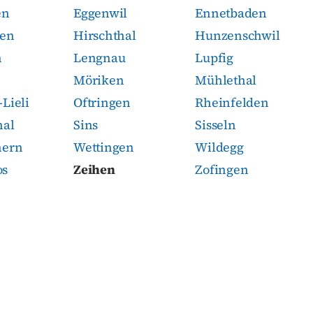
en
Eggenwil
Ennetbaden
hen
Hirschthal
Hunzenschwil
n
Lengnau
Lupfig
Möriken
Mühlethal
Lieli
Oftringen
Rheinfelden
hal
Sins
Sisseln
hern
Wettingen
Wildegg
os
Zeihen
Zofingen