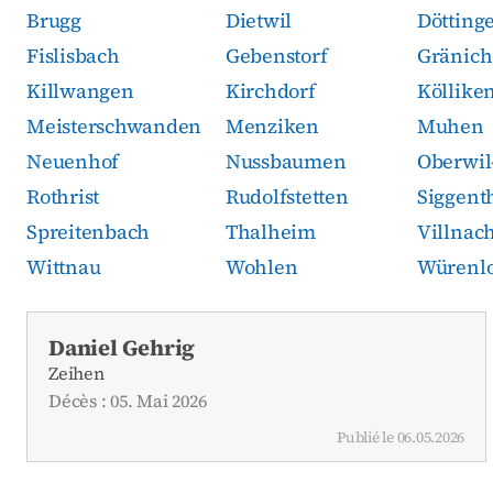
Brugg
Dietwil
Dötting
Fislisbach
Gebenstorf
Gränic
Killwangen
Kirchdorf
Köllike
Meisterschwanden
Menziken
Muhen
Neuenhof
Nussbaumen
Oberwil-
Rothrist
Rudolfstetten
Siggent
Spreitenbach
Thalheim
Villnac
Wittnau
Wohlen
Würenl
Avis de décès actuels
Daniel Gehrig
Zeihen
Décès : 05. Mai 2026
Publié le 06.05.2026