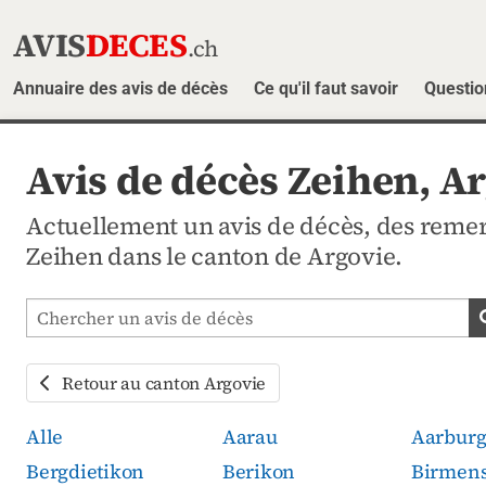
AVIS
DECES
.ch
Annuaire des avis de décès
Ce qu'il faut savoir
Questio
Avis de décès Zeihen, A
Actuellement un avis de décès, des rem
Zeihen dans le canton de Argovie.
Chercher les avis mortuaires
Retour au canton Argovie
Alle
Aarau
Aarbur
Bergdietikon
Berikon
Birmens