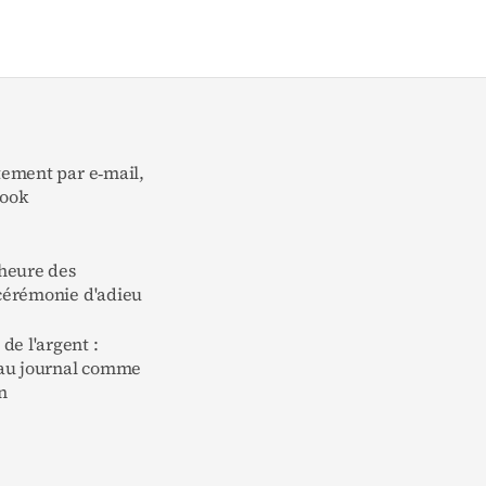
ctement par e‑mail,
book
'heure des
 cérémonie d'adieu
de l'argent :
au journal comme
n