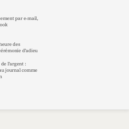
ctement par e‑mail,
book
'heure des
 cérémonie d'adieu
de l'argent :
au journal comme
n