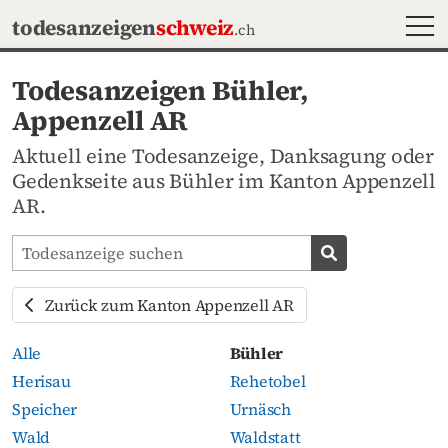
MEN
todesanzeigen
schweiz
.ch
Todesanzeigen Bühler,
Appenzell AR
Aktuell eine Todesanzeige, Danksagung oder
Gedenkseite aus Bühler im Kanton Appenzell
AR.
Todesanzeigen-Portal durchsuchen
Todesanzeige s
Zurück zum Kanton Appenzell AR
Alle
Bühler
Herisau
Rehetobel
Speicher
Urnäsch
Wald
Waldstatt