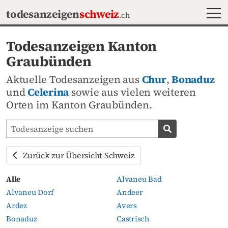
MEN
todesanzeigen
schweiz
.ch
Todesanzeigen Kanton
Graubünden
Aktuelle Todesanzeigen aus
Chur
,
Bonaduz
und
Celerina
sowie aus vielen weiteren
Orten im Kanton Graubünden.
Todesanzeigen-Portal durchsuchen
Todesanzeige s
Zurück zur Übersicht Schweiz
Alle
Alvaneu Bad
Alvaneu Dorf
Andeer
Ardez
Avers
Bonaduz
Castrisch