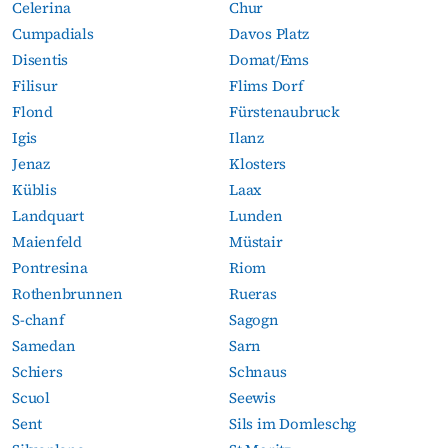
Celerina
Chur
Cumpadials
Davos Platz
Disentis
Domat/Ems
Filisur
Flims Dorf
Flond
Fürstenaubruck
Igis
Ilanz
Jenaz
Klosters
Küblis
Laax
Landquart
Lunden
Maienfeld
Müstair
Pontresina
Riom
Rothenbrunnen
Rueras
S-chanf
Sagogn
Samedan
Sarn
Schiers
Schnaus
Scuol
Seewis
Sent
Sils im Domleschg